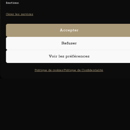
fonctions.
Gérer les services
Accepter
Refuser
Voir les préférences
A propos de moi
Politique de cookies
Politique de Confidentialité
Derrière chaque photographie se cache une
histoire, une émotion, un instant unique qui
mérite d’être préservé. Passionnée par l’image
et le contact humain, j’ai choisi la
photographie pour capturer ces moments
précieux avec authenticité et sensibilité.