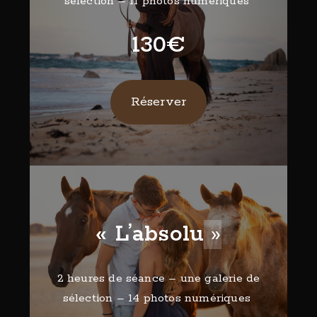
sélection – 11 photos numériques
130€
Réserver
« L’absolu
»
2 heures de séance – une galerie de
sélection – 14 photos numériques