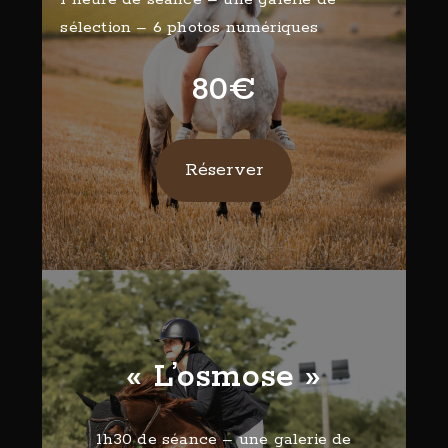
sélection – 6 photos numériques
80€
Réserver
« L’osmose »
1h30 de séance – une galerie de