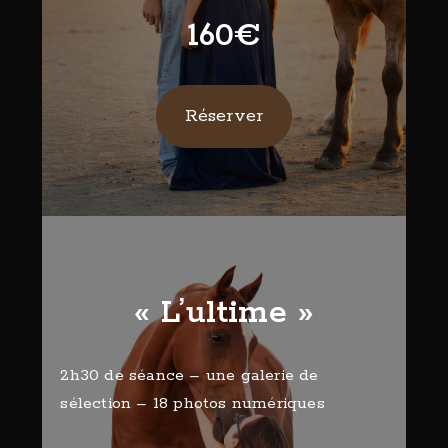
160€
Réserver
« L’ultime »
2h30 de séance – une galerie de
sélection – 18 photos numériques