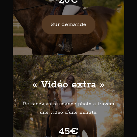
20€
Sur demande
« Vidéo extra »
Retracez votre séance photo a travers
une vidéo d’une minute.
45€