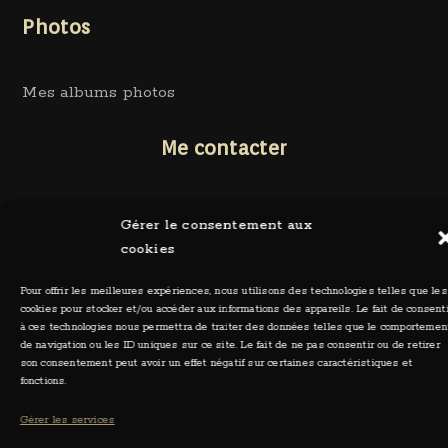
Photos
Mes albums photos
Me contacter
Gérer le consentement aux
cookies
Ceylia Photographie
Pour offrir les meilleures expériences, nous utilisons des technologies telles que les
53 Bis rue de Saint Pol de Léon
cookies pour stocker et/ou accéder aux informations des appareils. Le fait de consent
29430 Plouescat
à ces technologies nous permettra de traiter des données telles que le comportemen
de navigation ou les ID uniques sur ce site. Le fait de ne pas consentir ou de retirer
son consentement peut avoir un effet négatif sur certaines caractéristiques et
fonctions.
tel 06 71 45 17 61
Gérer les services