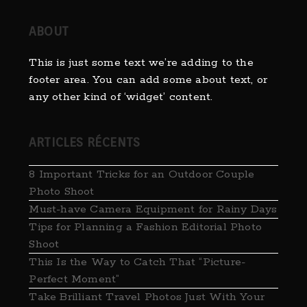
ABOUT
This is just some text we’re adding to the
footer area. You can add some about text, or
any other kind of ‘widget’ content.
ARTICLES RÉCENTS
8 Important Tricks for an Outdoor Couple
Photo Shoot
Must-have Camera Equipment for Rainy Days
Tips for Planning a Fashion Editorial Photo
Shoot
This Is the Way to Catch That “Picture-
Perfect Moment”
Take ​Brilliant Travel Photos Just With Your