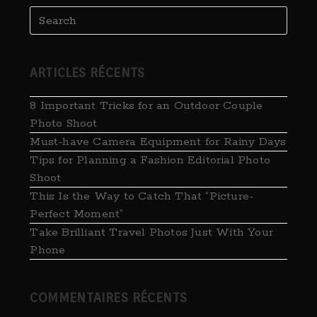
ARTICLES RÉCENTS
8 Important Tricks for an Outdoor Couple
Photo Shoot
Must-have Camera Equipment for Rainy Days
Tips for Planning a Fashion Editorial Photo
Shoot
This Is the Way to Catch That “Picture-
Perfect Moment”
Take ​Brilliant Travel Photos Just With Your
Phone
COMMENTAIRES RÉCENTS