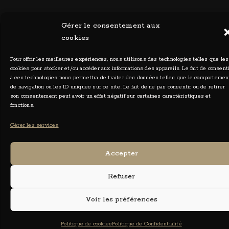
Gérer le consentement aux
cookies
Pour offrir les meilleures expériences, nous utilisons des technologies telles que les
cookies pour stocker et/ou accéder aux informations des appareils. Le fait de consent
Ceylia Photographies - Tous droits réservés 2026
à ces technologies nous permettra de traiter des données telles que le comportemen
de navigation ou les ID uniques sur ce site. Le fait de ne pas consentir ou de retirer
son consentement peut avoir un effet négatif sur certaines caractéristiques et
fonctions.
Gérer les services
Accepter
Refuser
Voir les préférences
Politique de cookies
Politique de Confidentialité