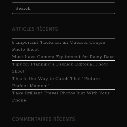
ARTICLES RÉCENTS
8 Important Tricks for an Outdoor Couple
Photo Shoot
Must-have Camera Equipment for Rainy Days
Tips for Planning a Fashion Editorial Photo
Shoot
This Is the Way to Catch That “Picture-
Perfect Moment”
Take ​Brilliant Travel Photos Just With Your
Phone
COMMENTAIRES RÉCENTS