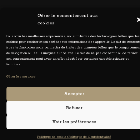
Gérer le consentement aux
cookies
Pour offrir les meilleures expériences, nous utilisons des technologies telles que les
cookies pour stocker et/ou accéder aux informations des appareils. Le fait de consent
Ceylia Photographies - Tous droits réservés 2026
à ces technologies nous permettra de traiter des données telles que le comportemen
de navigation ou les ID uniques sur ce site. Le fait de ne pas consentir ou de retirer
son consentement peut avoir un effet négatif sur certaines caractéristiques et
fonctions.
Gérer les services
Accepter
Refuser
Voir les préférences
Politique de cookies
Politique de Confidentialité