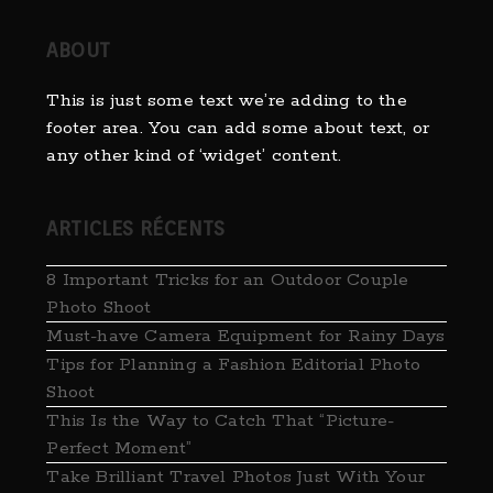
ABOUT
This is just some text we’re adding to the
footer area. You can add some about text, or
any other kind of ‘widget’ content.
ARTICLES RÉCENTS
8 Important Tricks for an Outdoor Couple
Photo Shoot
Must-have Camera Equipment for Rainy Days
Tips for Planning a Fashion Editorial Photo
Shoot
This Is the Way to Catch That “Picture-
Perfect Moment”
Take ​Brilliant Travel Photos Just With Your